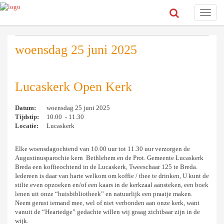
Toggle
naviga
woensdag 25 juni 2025
Lucaskerk Open Kerk
Datum:
woensdag 25 juni 2025
Tijdstip:
10.00 - 11.30
Locatie:
Lucaskerk
Elke woensdagochtend van 10.00 uur tot 11.30 uur verzorgen de
Augustinusparochie kern Bethlehem en de Prot. Gemeente Lucaskerk
Breda een koffieochtend in de Lucaskerk, Tweeschaar 125 te Breda.
Iedereen is daar van harte welkom om koffie / thee te drinken, U kunt de
stilte even opzoeken en/of een kaars in de kerkzaal aansteken, een boek
lenen uit onze “huisbibliotheek” en natuurlijk een praatje maken.
Neem gerust iemand mee, wel of niet verbonden aan onze kerk, want
vanuit de “Heartedge” gedachte willen wij graag zichtbaar zijn in de
wijk.