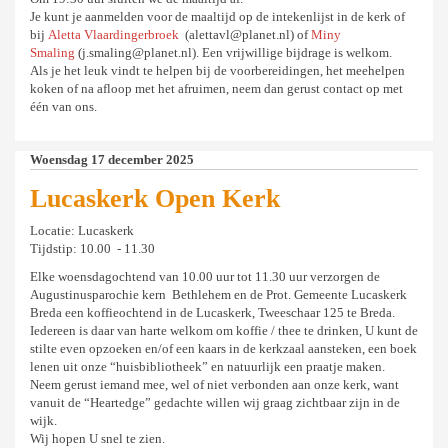
Je kunt je aanmelden voor de maaltijd op de intekenlijst in de kerk of
bij
Aletta Vlaardingerbroek
(alettavl@planet.nl) of
Miny
Smaling
(j.smaling@planet.nl). Een vrijwillige bijdrage is welkom.
Als je het leuk vindt te helpen bij de voorbereidingen, het meehelpen
koken of na afloop met het afruimen, neem dan gerust contact op met
één van ons.
Woensdag 17 december 2025
Lucaskerk Open Kerk
Locatie: Lucaskerk
Tijdstip: 10.00 - 11.30
Elke woensdagochtend van 10.00 uur tot 11.30 uur verzorgen de
Augustinusparochie kern Bethlehem en de Prot. Gemeente Lucaskerk
Breda een koffieochtend in de Lucaskerk, Tweeschaar 125 te Breda.
Iedereen is daar van harte welkom om koffie / thee te drinken, U kunt de
stilte even opzoeken en/of een kaars in de kerkzaal aansteken, een boek
lenen uit onze “huisbibliotheek” en natuurlijk een praatje maken.
Neem gerust iemand mee, wel of niet verbonden aan onze kerk, want
vanuit de “Heartedge” gedachte willen wij graag zichtbaar zijn in de
wijk.
Wij hopen U snel te zien.