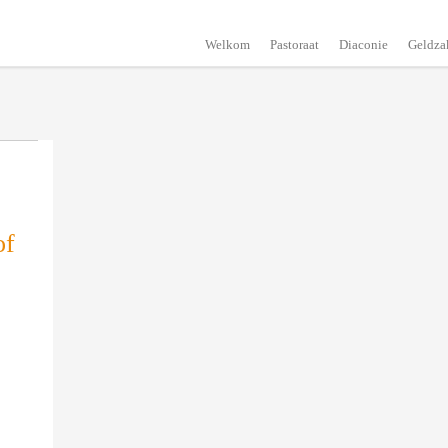
Welkom
Pastoraat
Diaconie
Geldza
of