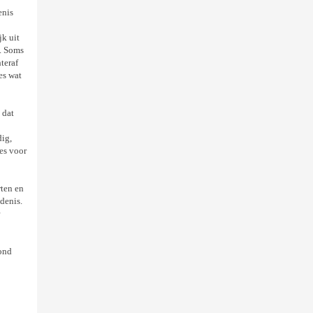
enis
k uit
. Soms
teraf
es wat
 dat
dig,
les voor
rten en
denis.
ond