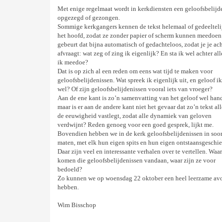
Met enige regelmaat wordt in kerkdiensten een geloofsbelijd
opgezegd of gezongen.
Sommige kerkgangers kennen de tekst helemaal of gedeeltelij
het hoofd, zodat ze zonder papier of scherm kunnen meedoen
gebeurt dat bijna automatisch of gedachteloos, zodat je je ach
afvraagt: wat zeg of zing ik eigenlijk? En sta ik wel achter all
ik meedoe?
Dat is op zich al een reden om eens wat tijd te maken voor
geloofsbelijdenissen. Wat spreek ik eigenlijk uit, en geloof ik
wel? Of zijn geloofsbelijdenissen vooral iets van vroeger?
Aan de ene kant is zo’n samenvatting van het geloof wel han
maar is er aan de andere kant niet het gevaar dat zo’n tekst al
de eeuwigheid vastlegt, zodat alle dynamiek van geloven
verdwijnt? Reden genoeg voor een goed gesprek, lijkt me.
Bovendien hebben we in de kerk geloofsbelijdenissen in soo
maten, met elk hun eigen spits en hun eigen ontstaansgeschie
Daar zijn veel en interessante verhalen over te vertellen. Waar
komen die geloofsbelijdenissen vandaan, waar zijn ze voor
bedoeld?
Zo kunnen we op woensdag 22 oktober een heel leerzame av
hebben.
Wim Bisschop