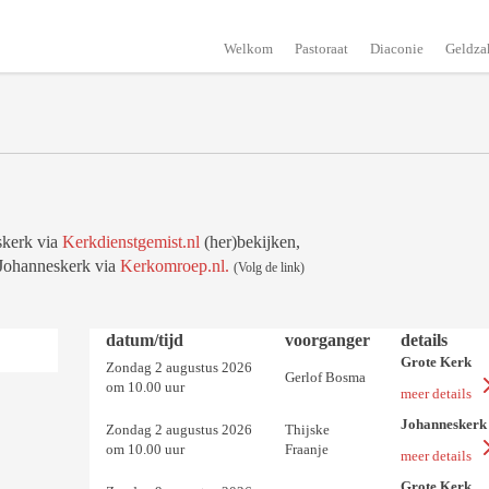
Welkom
Pastoraat
Diaconie
Geldza
skerk via
Kerkdienstgemist.nl
(her)bekijken,
Johanneskerk via
Kerkomroep.nl.
(Volg de link)
datum/tijd
voorganger
details
Grote Kerk
Zondag 2 augustus 2026
Gerlof Bosma
om 10.00 uur
meer details
Johanneskerk
Zondag 2 augustus 2026
Thijske
om 10.00 uur
Fraanje
meer details
Grote Kerk