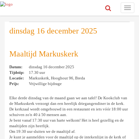
Toggle
naviga
dinsdag 16 december 2025
Maaltijd Markuskerk
Datum:
dinsdag 16 december 2025
Tijdstip:
17.30 uur
Locatie:
Markuskerk, Hooghout 96, Breda
Prijs:
Vrijwillige bijdrage
Elke derde dinsdag van de maand gaan we aan tafel! De Kookclub van
de Markuskerk verzorgt dan een heerlijk driegangendiner in de kerk.
De kerkzaal wordt omgebouwd in een restaurant en iets vóór 18:00 uur
schuiven zo'n 40 à 50 mensen aan.
Je bent vanaf 17:30 uur van harte welkom! Het is heel gezellig en de
maaltijden zijn heerlijk.
Om 19:30 uur sluiten we de maaltijd af.
Je kunt je aanmelden voor de maaltijd op de intekenlijst in de kerk of