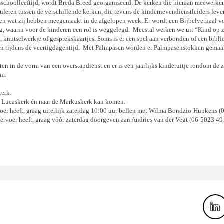
schoolleeftijd, wordt Breda Breed georganiseerd. De kerken die hieraan meewerken
leren tussen de verschillende kerken, die tevens de kindernevendienstleiders leve
en wat zij hebben meegemaakt in de afgelopen week. Er wordt een Bijbelverhaal vo
 waarin voor de kinderen een rol is weggelegd. Meestal werken we uit “Kind op zo
, knutselwerkje of gesprekskaartjes. Soms is er een spel aan verbonden of een bibl
één tijdens de veertigdagentijd. Met Palmpasen worden er Palmpasenstokken gemaakt
ten in de vorm van een overstapdienst en er is een jaarlijks kinderuitje rondom de
om.
kerk.
 de Lucaskerk én naar de Markuskerk kan komen.
rvoer heeft, graag uiterlijk zaterdag 10:00 uur bellen met Wilma Bondzio-Hupkens 
vervoer heeft, graag vóór zaterdag doorgeven aan Andries van der Vegt (06-5023 49