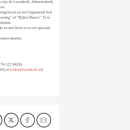
 zijn de Lucaskerk, Johanneskerk,
ren.
orgelezen en een bijpassend lied
ndag” of “Bijbel Basics”. Er is
iodrama.
 en met Kerst is er een speciale
 zomervakantie.
(076-522 8628).
19) of
scriba@lucaskerk.nl
)