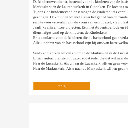
De kindernevendienst, bestemd voor de kinderen van de basis
Markuskerk en de Laurentiuskerk in Ginneken. De locaties rou
Tijdens de kindernevendienst mogen de kinderen iets vertell
gezongen. Ook bidden we met elkaar het gebed van de zondag,
ruimte voor verwerking in de vorm van een puzzel, kleurplaat
Jaarlijks zijn er twee projecten. Eén met Adventsperiode en 
dienst afgestemd op de kinderen, de Kinderkerst.
Er is aandacht voor de kinderen die de basisschool gaan verla
Alle kinderen van de basisschool zijn bij ons van harte welk
Sinds kort kerken we om en om in de Markus- en in de Lucas
Er zijn autorijdiensten opgezet zodat ieder die dat wil naar
Naar de Lucaskerk
: Als u naar de Lucaskerk wilt en geen ve
Naar de Markuskerk
: Als u naar de Markuskerk wilt en geen 
terug