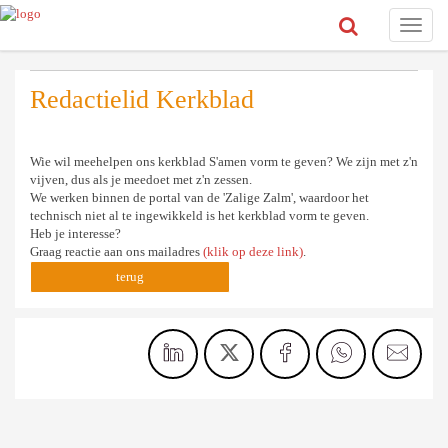
Toggle
naviga
Redactielid Kerkblad
Wie wil meehelpen ons kerkblad S'amen vorm te geven? We zijn met z'n
vijven, dus als je meedoet met z'n zessen.
We werken binnen de portal van de 'Zalige Zalm', waardoor het
technisch niet al te ingewikkeld is het kerkblad vorm te geven.
Heb je interesse?
Graag reactie aan ons mailadres
(klik op deze link)
.
terug